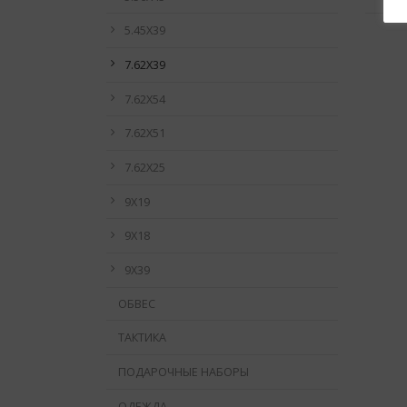
5.45Х39
7.62Х39
7.62Х54
7.62Х51
7.62Х25
9Х19
9Х18
9Х39
ОБВЕС
ТАКТИКА
ПОДАРОЧНЫЕ НАБОРЫ
ОДЕЖДА