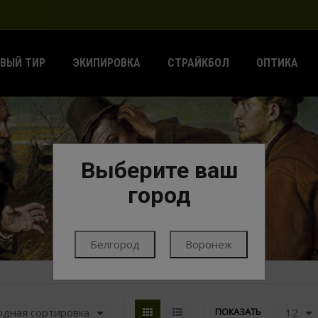
ВЫЙ ТИР
ЭКИПИРОВКА
СТРАЙКБОЛ
ОПТИКА
Выберите ваш
ГЛАВНАЯ
ЭКИПИРОВКА
МАГАЗИНЫ
7.62Х39
город
Белгород
Воронеж
одная сортировка
12
ПОКАЗАТЬ