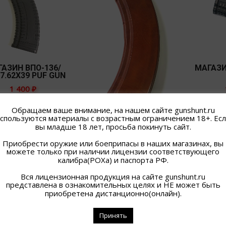
АЗИН ВПО-136/
МАГАЗИ
7.62Х39 PUF GUN
1 400
₽
В наличии
В
Обращаем ваше внимание, на нашем сайте gunshunt.ru
Подробнее
П
спользуются материалы с возрастным ограничением 18+. Ес
МАГАЗИН РПК 7,62Х39
вы младше 18 лет, просьба покинуть сайт.
40П (КАРБОЛИТ)
Приобрести оружие или боеприпасы в наших магазинах, вы
2 400
₽
можете только при наличии лицензии соответствующего
В наличии
калибра(РОХа) и паспорта РФ.
Подробнее
Вся лицензионная продукция на сайте gunshunt.ru
представлена в ознакомительных целях и НЕ может быть
приобретена дистанционно(онлайн).
 всех 8 элементов
Принять