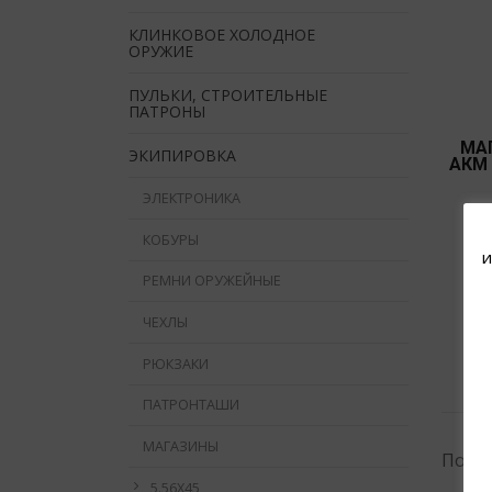
КЛИНКОВОЕ ХОЛОДНОЕ
ОРУЖИЕ
ПУЛЬКИ, СТРОИТЕЛЬНЫЕ
ПАТРОНЫ
МАГ
ЭКИПИРОВКА
АКМ 
ЭЛЕКТРОНИКА
КОБУРЫ
и
РЕМНИ ОРУЖЕЙНЫЕ
ЧЕХЛЫ
РЮКЗАКИ
ПАТРОНТАШИ
МАГАЗИНЫ
Показ
5.56Х45