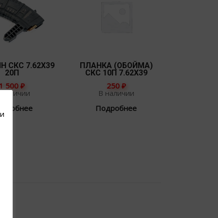
Н СКС 7.62Х39
ПЛАНКА (ОБОЙМА)
20П
СКС 10П 7.62Х39
1 500
₽
250
₽
 наличии
В наличии
одробнее
Подробнее
ли