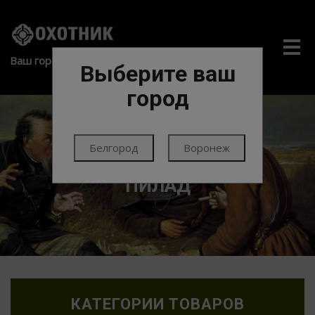
Me
Ваш город:
Выберите ваш
город
Белгород
Воронеж
ГЛАВНАЯ
ОПТИКА
КОЛЛИМАТОРЫ
ПИЛАД
КАТЕГОРИИ ТОВАРОВ