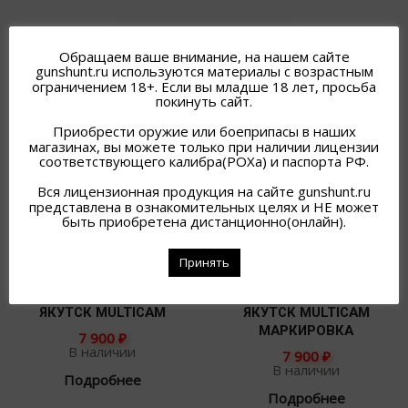
Исходная сортировка
Обращаем ваше внимание, на нашем сайте
gunshunt.ru используются материалы с возрастным
ограничением 18+. Если вы младше 18 лет, просьба
покинуть сайт.
Приобрести оружие или боеприпасы в наших
магазинах, вы можете только при наличии лицензии
соответствующего калибра(РОХа) и паспорта РФ.
Вся лицензионная продукция на сайте gunshunt.ru
представлена в ознакомительных целях и НЕ может
быть приобретена дистанционно(онлайн).
Принять
/863/ КУРТКА SOFTSHELL
/863/ КУРТКА SOFTSHELL
ЯКУТСК MULTICAM
ЯКУТСК MULTICAM
МАРКИРОВКА
7 900
₽
В наличии
7 900
₽
В наличии
Подробнее
Подробнее