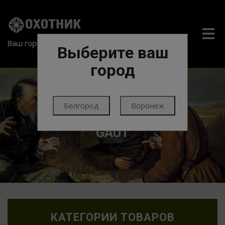
Me
Ваш город:
Выберите ваш
город
Белгород
Воронеж
ГЛАВНАЯ
ОПТИКА
БИНОКЛИ
GAUT
КАТЕГОРИИ ТОВАРОВ