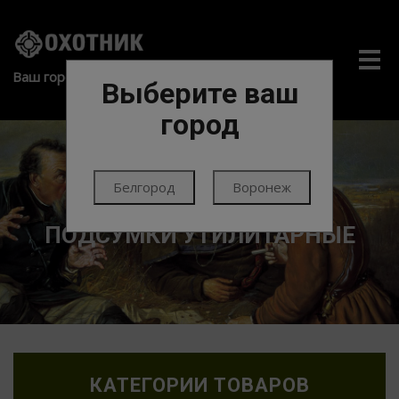
Me
Ваш город:
Выберите ваш
город
Белгород
Воронеж
ГЛАВНАЯ
ЭКИПИРОВКА
ТАКТИКА
ПОДСУМКИ УТИЛИТАРНЫЕ
КАТЕГОРИИ ТОВАРОВ