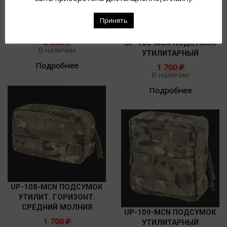
UP-101-MCN ПОДСУМОК
Принять
АДМИНИСТРАТИВНЫЙ
2 600
₽
UP-105-MCN ПОДСУМОК
В наличии
УТИЛИТАРНЫЙ
Подробнее
1 700
₽
В наличии
Подробнее
UP-108-MCN ПОДСУМОК
УТИЛИТ. ГОРИЗОНТ.
СРЕДНИЙ МОЛНИЯ
UP-109-MCN ПОДСУМОК
1 700
₽
УТИЛИТАРНЫЙ