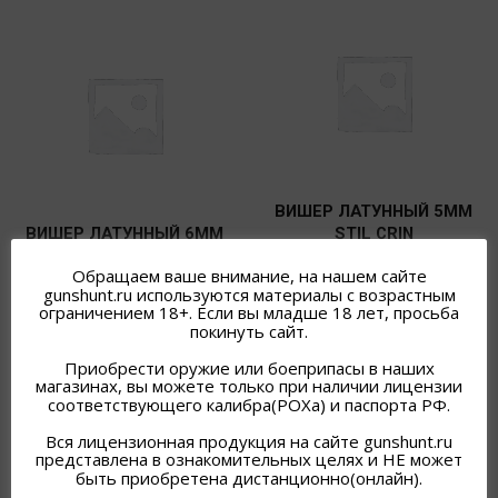
ВИШЕР ЛАТУННЫЙ 5ММ
ВИШЕР ЛАТУННЫЙ 6ММ
STIL CRIN
STIL CRIN
300
₽
Обращаем ваше внимание, на нашем сайте
В наличии
300
₽
gunshunt.ru используются материалы с возрастным
В наличии
ограничением 18+. Если вы младше 18 лет, просьба
Подробнее
покинуть сайт.
Подробнее
Приобрести оружие или боеприпасы в наших
магазинах, вы можете только при наличии лицензии
соответствующего калибра(РОХа) и паспорта РФ.
Вся лицензионная продукция на сайте gunshunt.ru
представлена в ознакомительных целях и НЕ может
быть приобретена дистанционно(онлайн).