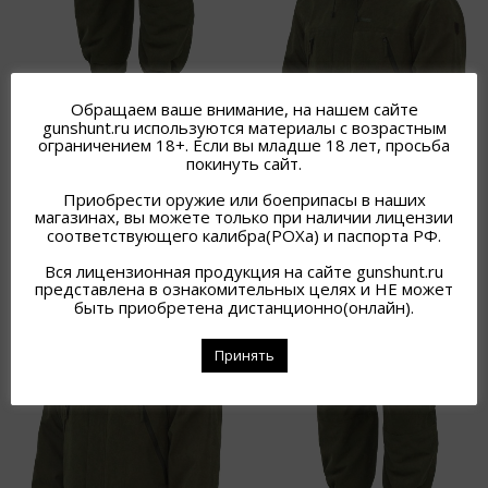
КОСТЮМ
Обращаем ваше внимание, на нашем сайте
gunshunt.ru используются материалы с возрастным
ДЕМИСЕЗОННЫЙ БЕРКУТ
ограничением 18+. Если вы младше 18 лет, просьба
48-50/170-176
покинуть сайт.
12 000
₽
В наличии
Приобрести оружие или боеприпасы в наших
магазинах, вы можете только при наличии лицензии
Подробнее
соответствующего калибра(РОХа) и паспорта РФ.
Вся лицензионная продукция на сайте gunshunt.ru
представлена в ознакомительных целях и НЕ может
быть приобретена дистанционно(онлайн).
Принять