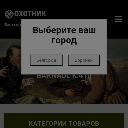
Me
Ваш город:
Выберите ваш
город
Белгород
Воронеж
ГЛАВНАЯ
ПАТРОНЫ
ПАТРОНЫ ГЛАДКИЕ
BARNAUL К.410
КАТЕГОРИИ ТОВАРОВ