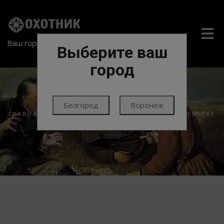
Me
Ваш город:
Выберите ваш
город
Белгород
Воронеж
ГЛАВНАЯ
ПАТРОНЫ
ПАТРОНЫ НАРЕЗНЫЕ
BRENNEKE