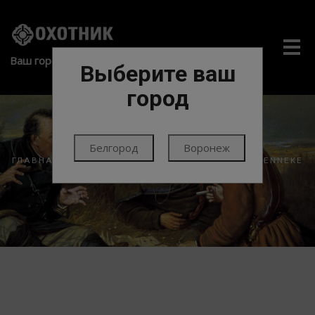
Me
Ваш город:
Выберите ваш
город
Белгород
Воронеж
ГЛАВНАЯ
ПАТРОНЫ
ПАТРОНЫ НАРЕЗНЫЕ
BRENNEKE