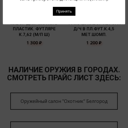
Принять
НАБОР ДЛЯ ЧИСТКИ В
111А/4,5 НАБОР АВРОРА
ПЛАСТИК. ФУТЛЯРЕ
Д/Ч В ПЛ.ФУТ.К.4,5
К.7,62 (М/П Ш)
МЕТ.ШОМП.
1 300
₽
1 200
₽
НАЛИЧИЕ ОРУЖИЯ В ГОРОДАХ.
СМОТРЕТЬ ПРАЙС ЛИСТ ЗДЕСЬ:
Оружейный салон "Охотник" Белгород