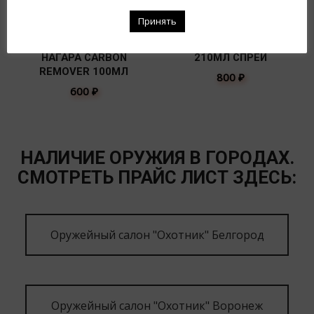
Принять
СР-ВО ДЛЯ УДАЛЕНИЯ
МАСЛО UNIVERSAL OIL
НАГАРА CARBON
210МЛ СПРЕЙ
REMOVER 100МЛ
800
₽
600
₽
НАЛИЧИЕ ОРУЖИЯ В ГОРОДАХ.
СМОТРЕТЬ ПРАЙС ЛИСТ ЗДЕСЬ:
Оружейный салон "Охотник" Белгород
Оружейный салон "Охотник" Воронеж