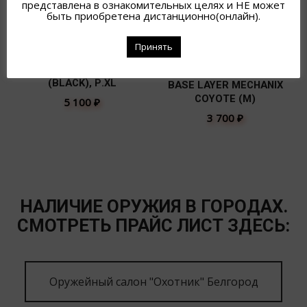
представлена в ознакомительных целях и НЕ может
быть приобретена дистанционно(онлайн).
Принять
ПЕРЧАТКИ MECHANIX PRECISION
PRO HIGH DEX COVERT
ПЕРЧАТКИ COLDWORK
(BLACK), Р.XL
BASE LAYER MECHANIX
COYOTE (M)
5 100
₽
3 700
₽
НАЛИЧИЕ ОРУЖИЯ В ГОРОДАХ.
СМОТРЕТЬ ПРАЙС ЛИСТ ЗДЕСЬ:
Оружейный салон "Охотник" Белгород