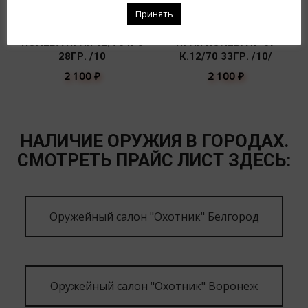
Принять
ПОЛЕВА ПУЛЯ 12/70 №3
ПУЛЯ ПОЛЕВА № 6У
28ГР. /10
К.12/70 33ГР. /10/
2 100
₽
2 100
₽
НАЛИЧИЕ ОРУЖИЯ В ГОРОДАХ.
СМОТРЕТЬ ПРАЙС ЛИСТ ЗДЕСЬ:
Оружейный салон "Охотник" Белгород
Оружейный салон "Охотник" Воронеж