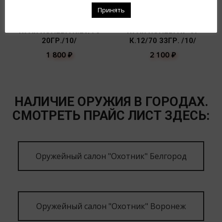
Принять
ПУЛЯ ПОЛЕВА К.20/70
ПУЛЯ ПОЛЕВА № 6У
20ГР./10/
К.12/70 33ГР. /10/
1 800
₽
2 100
₽
НАЛИЧИЕ ОРУЖИЯ В ГОРОДАХ.
СМОТРЕТЬ ПРАЙС ЛИСТ ЗДЕСЬ:
Оружейный салон "Охотник" Белгород
Оружейный салон "Охотник" Воронеж