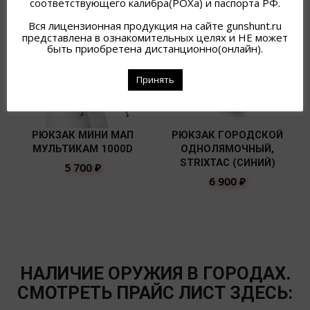
соответствующего калибра(РОХа) и паспорта РФ.
Вся лицензионная продукция на сайте gunshunt.ru
представлена в ознакомительных целях и НЕ может
быть приобретена дистанционно(онлайн).
Принять
РЮКЗАК МИНИ МАП
РЮКЗАК ГОРОДСКОЙ
МУЛЬТИКАМ 1000D
ОДНОЛЯМОЧНЫЙ,
STRIXTAC (СИНИЙ)
5 700
₽
6 900
₽
НАЛИЧИЕ ОРУЖИЯ В ГОРОДАХ.
СМОТРЕТЬ ПРАЙС ЛИСТ ЗДЕСЬ: