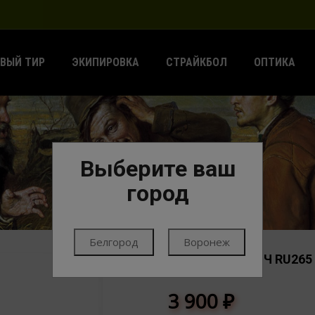
ВЫЙ ТИР
ЭКИПИРОВКА
СТРАЙКБОЛ
ОПТИКА
Выберите ваш
ГЛАВНАЯ
ЭКИПИРОВКА
РЮКЗАКИ
город
Белгород
Воронеж
РЮКЗАК ТАКТИЧ RU265 
РЮКЗАКИ
3 900
₽