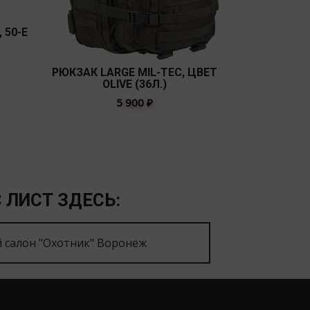
 50-Е
РЮКЗАК LARGE MIL-TEC, ЦВЕТ
РЮКЗАК SMA
OLIVE (36Л.)
OL
5 900
₽
 ЛИСТ ЗДЕСЬ:
 салон "Охотник" Воронеж