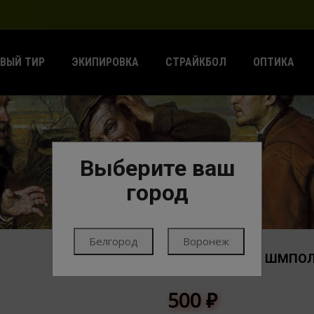
ВЫЙ ТИР
ЭКИПИРОВКА
СТРАЙКБОЛ
ОПТИКА
Выберите ваш
ГЛАВНАЯ
ЧИСТКА ОРУЖИЯ
НАБОРЫ
город
Белгород
Воронеж
НАБОР ГИБКИЙ ШМПОЛ+
НАБОРЫ
500
₽