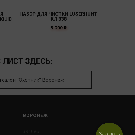
ИЯ
НАБОР ДЛЯ ЧИСТКИ LUSERHUNT
НАБОР ДЛЯ Ч
IQUID
КЛ 338
3 000
₽
 ЛИСТ ЗДЕСЬ:
 салон "Охотник" Воронеж
ВОРОНЕЖ
394086
Заказать