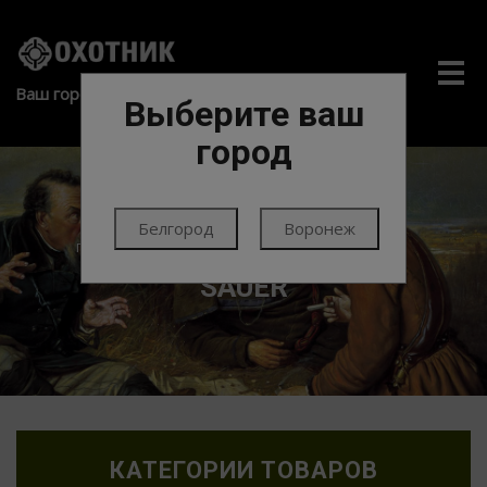
Me
Ваш город:
Выберите ваш
город
Белгород
Воронеж
ГЛАВНАЯ
ОРУЖИЕ
НАРЕЗНОЕ ОРУЖИЕ
SAUER
КАТЕГОРИИ ТОВАРОВ