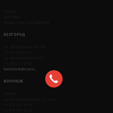
Оплата
Доставка
Подарочные сертификаты
БЕЛГОРОД
ул. Преображенская 139
+7 4722 33 04 71
ул. Преображенская 74
+7 4722 22 23 24
belohotnik@mail.ru
ВОРОНЕЖ
394086
ул. Южно-Моравская 27, стр.3
+7 473 257 13 99
+7 473 257 13 00