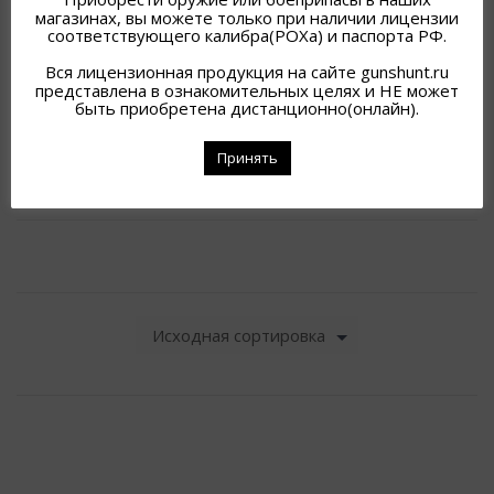
магазинах, вы можете только при наличии лицензии
соответствующего калибра(РОХа) и паспорта РФ.
SAUER
Вся лицензионная продукция на сайте gunshunt.ru
WINCHESTER
представлена в ознакомительных целях и НЕ может
быть приобретена дистанционно(онлайн).
HAENEL JAEGER(ГЕРМАНИЯ)
Принять
FRANCHI (ИТАЛИЯ)
ОПТИКА
Исходная сортировка