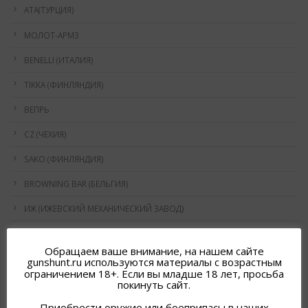
ATA(ТУРЦИЯ)
МОЛОТ-АРМЗ
BENELLI (ИТАЛИЯ)
TIKKA (ФИНЛЯНДИЯ)
ВЕПРЬ
CZ (ЧЕХИЯ)
SAKO (ФИНЛЯНДИЯ)
BROWNING BAR (БЕЛЬГИЯ)
ИЖ (ИЖЕВСКИЙ МЕХАНИЧЕСКИЙ ЗАВОД)
ЛОСЬ
Обращаем ваше внимание, на нашем сайте
САЙГА
gunshunt.ru используются материалы с возрастным
ограничением 18+. Если вы младше 18 лет, просьба
ТИГР (ИЖЕВСКИЙ МЕХАНИЧЕСКИЙ ЗАВОД)
покинуть сайт.
Приобрести оружие или боеприпасы в наших
МР (ИЖЕВСКИЙ МЕХАНИЧЕСКИЙ ЗАВОД)